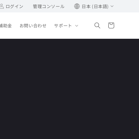
グ
ログイン
管理コンソール
日本 (日本語)
イ
カ
ン
ー
入補助金
お問い合わせ
サポート
ト