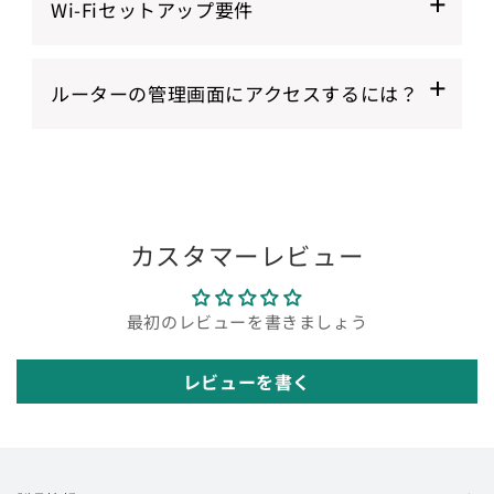
信できます。
Wi-Fiセットアップ要件
2.インジケータライトがまだ点滅している場合
バイスが実際に使用されているときにデバイス
WiFiの問題でデータが正常に受信できない場
は、デバイスのWiFiを再接続するか、直接デバ
が接続されているWiFi情報でなければなりませ
合、データはデバイスに保存され、ネットワー
UbiBot 製品は、5GHzのみのネットワークには
イスを再起動し、設定モードに入って再設定し
ん。これは、デバイスを起動し、システム時間
ルーターの管理画面にアクセスするには？
クが回復したときにプラットフォームにアップ
接続できません。ネットワーク設定を確認する
てください。
を同期させてデータが正常にアップロードされ
ロードされます。
際は、以下を確認してください：
るようにするためです。
3.周囲にデバイスWiFiに接続されている他のモ
一般的なIPアドレス
無線モード = 2.4 GHz または 2.4/5 GHz 混
バイルデバイスがないか確認してください。あ
デバイスが使用中に対応するWiFiに接続できな
ルータのデフォルトIP アドレスは、説明書にも
合ネットワーク
る場合は、周囲の他のモバイルデバイスを
い場合、データは正常に収集できるが、リアル
記載されています。次の手順を使用して、コン
WiFiプロトコル：2.4GHz（802.11 b/g/n）
UbiBotから切断してください。
カスタマーレビュー
タイムでプラットフォームに転送することはで
ピュータを使用して IP アドレスを検索します。
対応
きません。 ユーザーは定期的にPCツールを使っ
対応WiFiチャンネル 1-13. (一部の初期モデ
てデバイスからオフラインデータをエクスポー
メーカー
最初のレビューを書きましょう
デフォルトIPアドレス
ルでは、米国標準としてチャンネル1-11の
トするか、対応するWiFiに接続してデータをプ
みをサポートする場合があります。）
ラットフォームに自動的にアップロードする必
レビューを書く
3Com
192.168.1.1
チャンネル幅は20MHzまたは 「auto 」に
要があります。
設定
Apple
10.0.1.1
WiFiセキュリティ：WiFiルーターでOPEN、
WEP、またはWPA/WPA2を使用してくださ