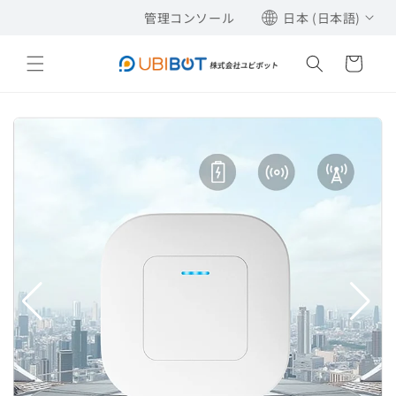
コンテ
管理コンソール
日本 (日本語)
ンツに
進む
カ
ー
ト