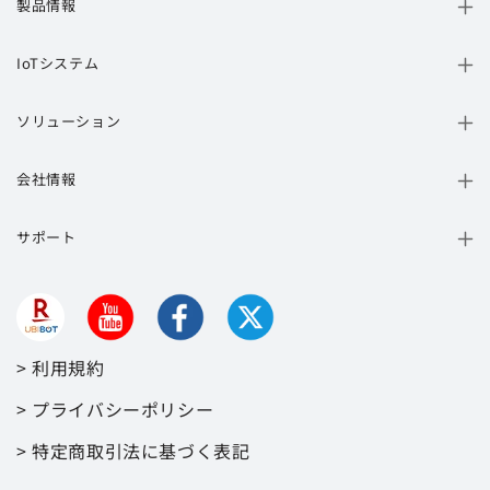
Asus
192.168.1.1 or 192.168.1.220
製品情報
い。
ルーターは接続後、インターネットにアク
IoTシステム
Belkin
192.168.2.1 or 10.1.1.1
セスするために追加のログイン手順は必要
ありません。
ソリューション
Buffalo
192.168.11.1
ルーターがMACアドレスフィルタリングを
オフにしています。
会社情報
Dell
192.168.1.1
VPN（仮想プライベートネットワーク）ま
サポート
たはプロキシサーバーを使用していませ
192.168.0.1 / 192.168.0.30 /
D-Link
192.168.0.50 / 192.168.1.1 or
ん。
10.1.1.1
ルーターでWi-Fi分離が有効になっていませ
ん。一部の「ゲスト」ネットワークでは、
Linksys
192.168.0.1 or 192.168.1.1
この設定がデフォルトになっています。
> 利用規約
ルーターがIPv4をサポートしています。
> プライバシーポリシー
Microsoft
192.168.2.1
ネットワークエクステンダー／リピーター
> 特定商取引法に基づく表記
を使用している場合、ネットワーク名
192.168.10.1 / 192.168.20.1 /
（SSID）とパスワードがプライマリネット