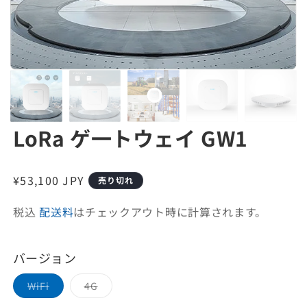
LoRa ゲ一トウェイ GW1
通
¥53,100 JPY
売り切れ
常
税込
配送料
はチェックアウト時に計算されます。
価
格
バージョン
バ
バ
WiFi
4G
リ
リ
エ
エ