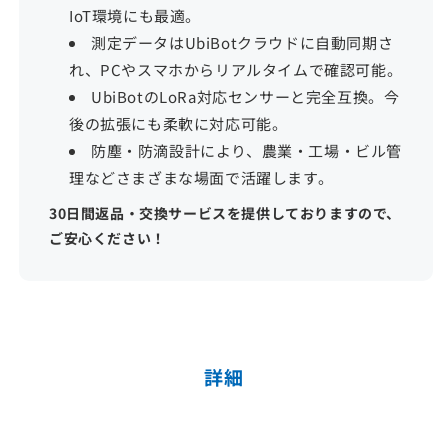
を
を
IoT環境にも最適。
減
増
測定データはUbiBotクラウドに自動同期さ
ら
や
れ、PCやスマホからリアルタイムで確認可能。
UbiBotのLoRa対応センサーと完全互換。今
す
す
後の拡張にも柔軟に対応可能。
防塵・防滴設計により、農業・工場・ビル管
理などさまざまな場面で活躍します。
30日間返品・交換サービスを提供しておりますので、
ご安心ください！
詳細