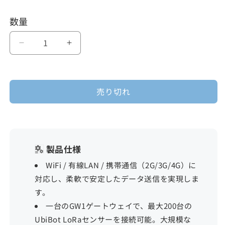
ー
ー
シ
シ
ョ
ョ
数量
ン
ン
は
は
売
売
り
り
LoRa
LoRa
切
切
れ
れ
ゲ
ゲ
て
て
い
い
一
一
る
る
か
か
売り切れ
販
販
ト
ト
売
売
で
で
ウ
ウ
き
き
ま
ま
ェ
ェ
せ
せ
ん
ん
イ
イ
製品仕様
GW1
GW1
WiFi / 有線LAN / 携帯通信（2G/3G/4G）に
の
の
対応し、柔軟で安定したデータ送信を実現しま
す。
数
数
一台のGW1ゲートウェイで、最大200台の
量
量
UbiBot LoRaセンサーを接続可能。大規模な