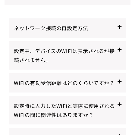
ネットワーク接続の再設定方法
①APPを開き、右上の「+」アイコンをタップし
設定中、デバイスのWiFiは表示されるが接
て「ネットワークを修正する」を選択し、デバ
続されません。
イスのバーコード/QRコードをスキャンしま
す。
1.デバイスのインジケータライトが消灯してい
WiFiの有効受信距離はどのくらいですか？
るか確認してください。 インジケータライトが
消灯している場合、デバイスのバッテリーを交
WiFiの効果的な受信距離はネットワークによっ
換するか、外部電源に接続し（低バッテリーで
設定時に入力したWiFiと実際に使用される
て異なり、携帯電話でテストすることができま
はデバイスの接続をサポートできません）、デ
WiFiの間に関連性はありますか？
す。 一般的に、携帯電話がネットワークに接続
バイスを再起動し、設定モードに入って再設定
できれば、デバイスは正常にデータを受信・送
してください。
デバイスの設定中に入力されるWiFi情報は、デ