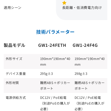
適用シーン
長距離・低消費電力向け
技術パラメーター
製品モデル
GW1-24FETH
GW1-24F4G
外形サイズ
190mm*190mm*40
190mm*190mm*40
mm
mm
デバイス重量
295g±3
298g±3
外形材質
難燃ABS＋ポリカー
難燃ABS＋ポリカー
ボネート
ボネート
電源供給方式
DC12V / PoE給電
DC12V / PoE給電
（別途PoEの購入が
（別途PoEの購入が
必要）
必要）